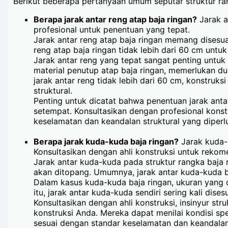
Berikut beberapa pertanyaan umum seputar struktur ran
Berapa jarak antar reng atap baja ringan?
Jarak a
profesional untuk penentuan yang tepat.
Jarak antar reng atap baja ringan memang disesu
reng atap baja ringan tidak lebih dari 60 cm un
Jarak antar reng yang tepat sangat penting untuk
material penutup atap baja ringan, memerlukan d
jarak antar reng tidak lebih dari 60 cm, konstru
struktural.
Penting untuk dicatat bahwa penentuan jarak antar
setempat. Konsultasikan dengan profesional konst
keselamatan dan keandalan struktural yang diper
Berapa jarak kuda-kuda baja ringan?
Jarak kuda-k
Konsultasikan dengan ahli konstruksi untuk rekom
Jarak antar kuda-kuda pada struktur rangka baja 
akan ditopang. Umumnya, jarak antar kuda-kuda b
Dalam kasus kuda-kuda baja ringan, ukuran yang 
itu, jarak antar kuda-kuda sendiri sering kali dis
Konsultasikan dengan ahli konstruksi, insinyur st
konstruksi Anda. Mereka dapat menilai kondisi s
sesuai dengan standar keselamatan dan keandalan 