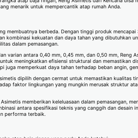
 rangka atap baja ringan, Reng Asimetis dari Kencana bis
 yang menarik untuk mempercantik atap rumah Anda.
 yang membuatnya berbeda. Dengan tinggi produk mencapai
an kombinasi kekuatan dan daya tahan yang dibutuhkan unt
bilitas dalam pemasangan.
lan varian antara 0,40 mm, 0,45 mm, dan 0,50 mm, Reng A
s untuk meningkatkan efisiensi struktural dan memastikan d
api juga memperkuat daya tahan terhadap beban angin, gemp
simetis dipilih dengan cermat untuk memastikan kualitas ti
adap faktor lingkungan yang mungkin merusak struktur atap
g Asimetis memberikan keleluasaan dalam pemasangan, me
binasi antara spesifikasi teknis yang canggih dan desain 
n performa terbaik.