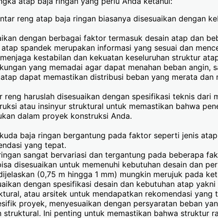
gka atap baja ringan yang perlu Anda ketahui:
ntar reng atap baja ringan biasanya disesuaikan dengan k
aikan dengan berbagai faktor termasuk desain atap dan be
tuk atap spandek merupakan informasi yang sesuai dan menc
 menjaga kestabilan dan kekuatan keseluruhan struktur ata
ukungan yang memadai agar dapat menahan beban angin, sa
ksi atap dapat memastikan distribusi beban yang merata dan
 reng haruslah disesuaikan dengan spesifikasi teknis dari 
ruksi atau insinyur struktural untuk memastikan bahwa pen
lukan dalam proyek konstruksi Anda.
uda baja ringan bergantung pada faktor seperti jenis atap,
endasi yang tepat.
ringan sangat bervariasi dan tergantung pada beberapa fakt
isa disesuaikan untuk memenuhi kebutuhan desain dan pers
dijelaskan (0,75 m hingga 1 mm) mungkin merujuk pada ket
esuaikan dengan spesifikasi desain dan kebutuhan atap yakni 
ruktural, atau arsitek untuk mendapatkan rekomendasi yang 
pesifik proyek, menyesuaikan dengan persyaratan beban y
struktural. Ini penting untuk memastikan bahwa struktur 