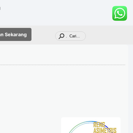
g
an
Sekarang