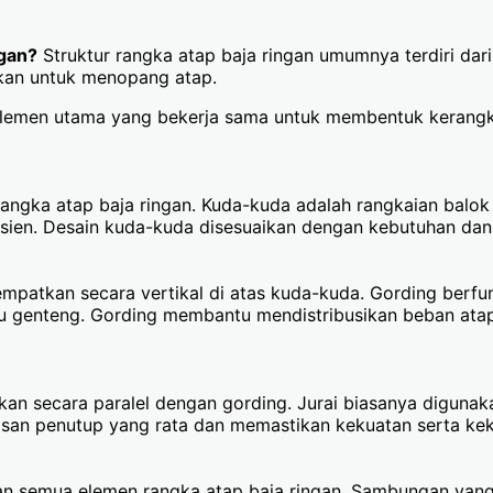
ngan?
Struktur rangka atap baja ringan umumnya terdiri dari
hkan untuk menopang atap.
a elemen utama yang bekerja sama untuk membentuk kerangk
ka atap baja ringan. Kuda-kuda adalah rangkaian balok d
ien. Desain kuda-kuda disesuaikan dengan kebutuhan dan k
empatkan secara vertikal di atas kuda-kuda. Gording ber
au genteng. Gording membantu mendistribusikan beban ata
kan secara paralel dengan gording. Jurai biasanya diguna
pisan penutup yang rata dan memastikan kekuatan serta ke
semua elemen rangka atap baja ringan. Sambungan yang k