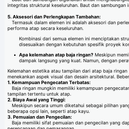
integritas struktural keseluruhan. Baut dan sambungan
5. Aksesori dan Perlengkapan Tambahan:
Termasuk dalam elemen ini adalah aksesori dan perlen
performa atap secara keseluruhan.
Kombinasi dari semua elemen ini menciptakan struk
disesuaikan dengan kebutuhan spesifik proyek kon
Apa kelemahan atap baja ringan?
Meskipun memili
dampak langsung yang kuat. Namun, dengan peraw
Kelemahan estetika atau tampilan dari atap baja ring
menekankan aspek visual dan desain arsitektural. Beber
1. Kemampuan Pengecatan Terbatas:
Baja ringan mungkin memiliki kemampuan pengecatan y
tampilan tertentu untuk atap.
2. Biaya Awal yang Tinggi:
Meskipun secara umum diketahui sebagai pilihan yang 
beberapa opsi lain, seperti atap kayu.
3. Pemuaian dan Pengecilan:
Baja memiliki sifat pemuaian dan pengecilan yang dapa
perencanaan dan pemasangan.