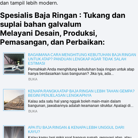
dan tampil lebih modern.
Spesialis Baja Ringan : Tukang dan
suplai bahan galvalum
Melayani Desain, Produksi,
Pemasangan, dan Perbaikan:
BAGAIMANA CARA MENGHITUNG KEBUTUHAN BAJA RINGAN
UNTUK ATAP? PANDUAN LENGKAP AGAR TIDAK SALAH
ESTIMASI
Pernahkah Anda menghitung kebutuhan baja ringan untuk atap
hanya berdasarkan luas bangunan? Jika iya, ada...
BUKA
KENAPA RANGKA ATAP BAJA RINGAN LEBIH TAHAN GEMPA?
BEGINI PENJELASAN LENGKAPNYA
Kalau ada satu hal yang nggak boleh main-main dalam
bangunan, jawabannya adalah keamanan struktur. Apalagi di...
BUKA
APA ITU BAJA RINGAN & KENAPA LEBIH UNGGUL DARI
KAYU?
Kalau kamu lagi mikir soal bangun rumah, renovasi atap, atau