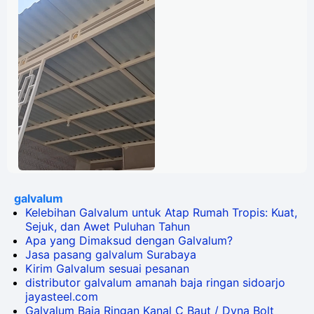
galvalum
Kelebihan Galvalum untuk Atap Rumah Tropis: Kuat,
Sejuk, dan Awet Puluhan Tahun
Apa yang Dimaksud dengan Galvalum?
Jasa pasang galvalum Surabaya
Kirim Galvalum sesuai pesanan
distributor galvalum amanah baja ringan sidoarjo
jayasteel.com
Galvalum Baja Ringan Kanal C Baut / Dyna Bolt