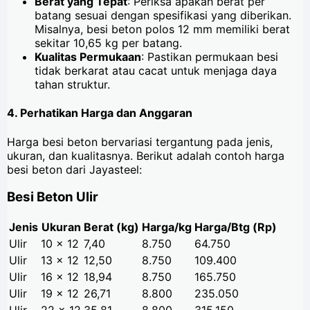
Berat yang Tepat
: Periksa apakah berat per
batang sesuai dengan spesifikasi yang diberikan.
Misalnya, besi beton polos 12 mm memiliki berat
sekitar 10,65 kg per batang.
Kualitas Permukaan
: Pastikan permukaan besi
tidak berkarat atau cacat untuk menjaga daya
tahan struktur.
4. Perhatikan Harga dan Anggaran
Harga besi beton bervariasi tergantung pada jenis,
ukuran, dan kualitasnya. Berikut adalah contoh harga
besi beton dari Jayasteel:
Besi Beton Ulir
Jenis
Ukuran
Berat (kg)
Harga/kg
Harga/Btg (Rp)
Ulir
10 x 12
7,40
8.750
64.750
Ulir
13 x 12
12,50
8.750
109.400
Ulir
16 x 12
18,94
8.750
165.750
Ulir
19 x 12
26,71
8.800
235.050