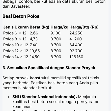
Sebagai contoh, berikut adalah data ukuran besi beton
dari Jayasteel:
Besi Beton Polos
Jenis
Ukuran
Berat (kg)
Harga/kg
Harga/Btg (Rp)
Polos
6 x 12
2,66
9.100
24.250
Polos
8 x 12
4,73
8.700
41.200
Polos
10 x 12
7,40
8.700
64.400
Polos
12 x 12
10,65
8.700
92.700
Polos
14 x 12
14,50
8.700
126.150
3. Sesuaikan Spesifikasi dengan Standar Proyek
Setiap proyek konstruksi memiliki spesifikasi teknis
yang berbeda. Pastikan besi beton yang Anda pilih
memenuhi standar berikut:
SNI (Standar Nasional Indonesia)
: Menjamin
kualitas besi beton sesuai dengan persyaratan
keamanan.