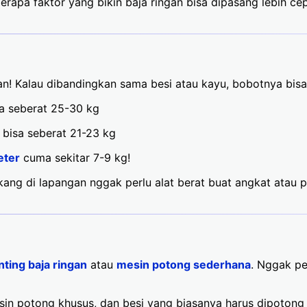
apa faktor yang bikin baja ringan bisa dipasang lebih cep
n! Kalau dibandingkan sama besi atau kayu, bobotnya bis
a seberat 25-30 kg
bisa seberat 21-23 kg
eter
cuma sekitar 7-9 kg!
ukang di lapangan nggak perlu alat berat buat angkat atau 
nting baja ringan
atau
mesin potong sederhana
. Nggak pe
in potong khusus, dan besi yang biasanya harus dipotong 