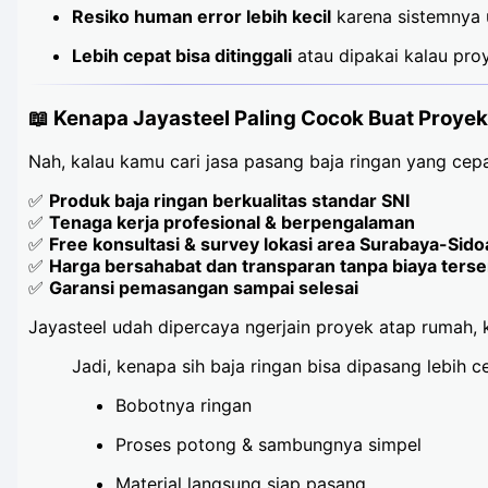
Resiko human error lebih kecil
karena sistemnya u
Lebih cepat bisa ditinggali
atau dipakai kalau pro
📖 Kenapa Jayasteel Paling Cocok Buat Proye
Nah, kalau kamu cari jasa pasang baja ringan yang cepa
✅
Produk baja ringan berkualitas standar SNI
✅
Tenaga kerja profesional & berpengalaman
✅
Free konsultasi & survey lokasi area Surabaya-Sido
✅
Harga bersahabat dan transparan tanpa biaya ters
✅
Garansi pemasangan sampai selesai
Jayasteel udah dipercaya ngerjain proyek atap rumah, k
Jadi, kenapa sih baja ringan bisa dipasang lebih 
Bobotnya ringan
Proses potong & sambungnya simpel
Material langsung siap pasang