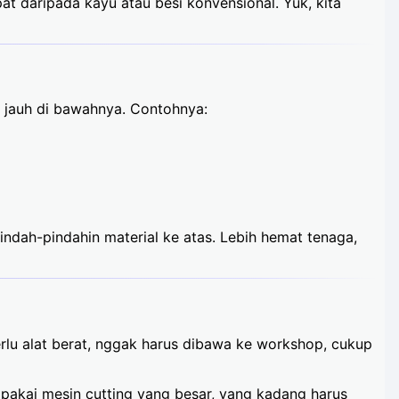
at daripada kayu atau besi konvensional. Yuk, kita
a jauh di bawahnya. Contohnya:
pindah-pindahin material ke atas. Lebih hemat tenaga,
rlu alat berat, nggak harus dibawa ke workshop, cukup
pakai mesin cutting yang besar, yang kadang harus