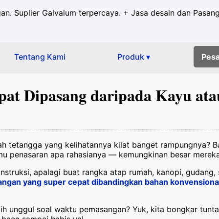
ngan. Suplier Galvalum terpercaya. + Jasa desain dan Pasan
Tentang Kami
Produk ▾
Pes
at Dipasang daripada Kayu atau
 tetangga yang kelihatannya kilat banget rampungnya? Ba
kamu penasaran apa rahasianya — kemungkinan besar merek
onstruksi, apalagi buat rangka atap rumah, kanopi, gudang
ngan yang super cepat dibandingkan bahan konvensional 
ih unggul soal waktu pemasangan? Yuk, kita bongkar tuntas d