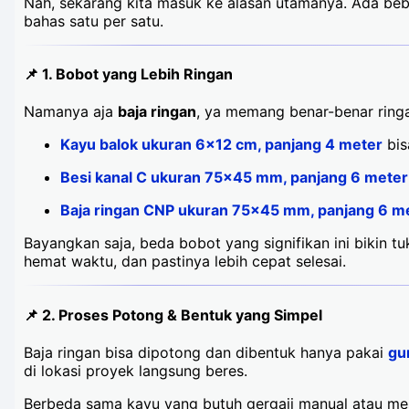
Nah, sekarang kita masuk ke alasan utamanya. Ada beber
bahas satu per satu.
📌 1.
Bobot yang Lebih Ringan
Namanya aja
baja ringan
, ya memang benar-benar ringa
Kayu balok ukuran 6x12 cm, panjang 4 meter
bis
Besi kanal C ukuran 75x45 mm, panjang 6 meter
Baja ringan CNP ukuran 75x45 mm, panjang 6 m
Bayangkan saja, beda bobot yang signifikan ini bikin t
hemat waktu, dan pastinya lebih cepat selesai.
📌 2.
Proses Potong & Bentuk yang Simpel
Baja ringan bisa dipotong dan dibentuk hanya pakai
gu
di lokasi proyek langsung beres.
Berbeda sama kayu yang butuh gergaji manual atau mes