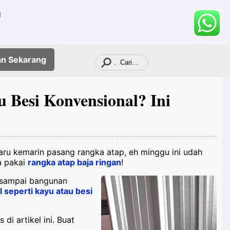
g
an
Sekarang
 Besi Konvensional? Ini
ru kemarin pasang rangka atap, eh minggu ini udah
a pakai
rangka atap baja ringan
!
, sampai bangunan
seperti kayu atau besi
i artikel ini. Buat