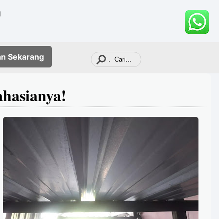
g
an
Sekarang
hasianya!