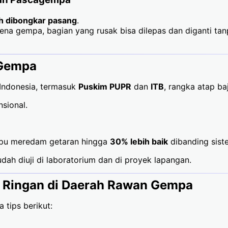
h dibongkar pasang
.
ena gempa, bagian yang rusak bisa dilepas dan diganti ta
 Gempa
 Indonesia, termasuk
Puskim PUPR
dan
ITB
, rangka atap baj
sional.
pu meredam getaran hingga
30% lebih baik
dibanding siste
ah diuji di laboratorium dan di proyek lapangan.
 Ringan di Daerah Rawan Gempa
 tips berikut: